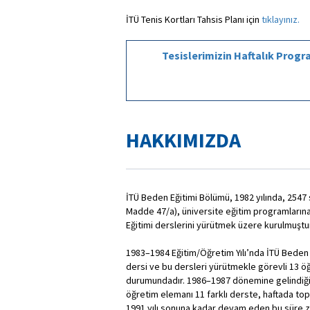
İTÜ Tenis Kortları Tahsis Planı için
tıklayınız.
Tesislerimizin Haftalık Program
HAKKIMIZDA
İTÜ Beden Eğitimi Bölümü, 1982 yılında, 2547 
Madde 47/a), üniversite eğitim programların
Eğitimi derslerini yürütmek üzere kurulmuştu
1983–1984 Eğitim/Öğretim Yılı’nda İTÜ Beden
dersi ve bu dersleri yürütmek​le görevli 13 
durumundadır. 1986–1987 dönemine gelindiğ
öğretim elemanı 11 farklı derste, haftada to
1991 yılı sonuna kadar devam eden bu süre z