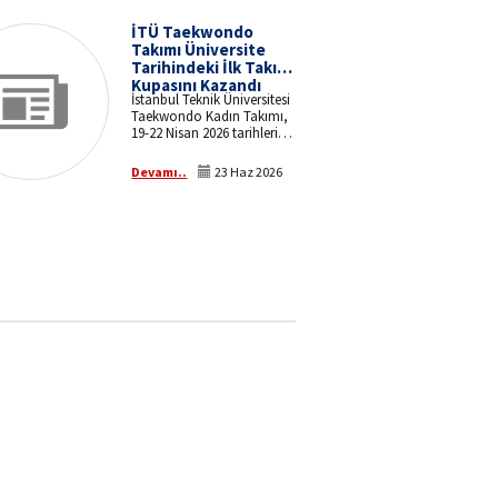
üyeliğine seçilmiştir.
İTÜ Taekwondo
Takımı Üniversite
Tarihindeki İlk Takım
Kupasını Kazandı
İstanbul Teknik Üniversitesi
Taekwondo Kadın Takımı,
19-22 Nisan 2026 tarihleri
arasında Burdur Mehmet
Akif Ersoy Üniversitesi ev
Devamı..
23 Haz 2026
sahipliğinde düzenlenen
Üniversitelerarası
Taekwondo Türkiye
Şampiyonası'nda elde
ettiği başarıyla
üniversitemize taekwondo
branşındaki ilk takım
kupasını kazandırdı.