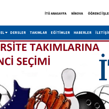
İTÜ ANASAYFA
NİNOVA
ÖĞRENCİ İŞLE
EL
DERSLER
TAKIMLAR
EĞİTİMLER
HABERLER
İLETİŞİ