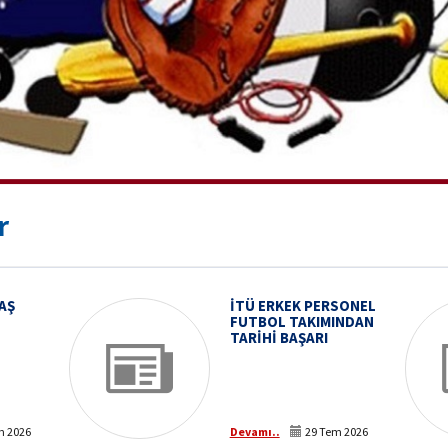
r
AŞ
İTÜ ERKEK PERSONEL
FUTBOL TAKIMINDAN
TARİHİ BAŞARI
LUMLU
m 2026
Devamı..
29 Tem 2026