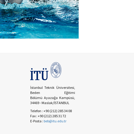
İstanbul Teknik Üniversitesi,
Beden Eğitimi
Bölümü Ayazağa Kampüsü,
34469 - Maslak/İSTANBUL
Telefon : +90 (212) 285 34 08
Fax : +90 (212) 285 31 72
E-Posta :
beb@itu.edu.tr