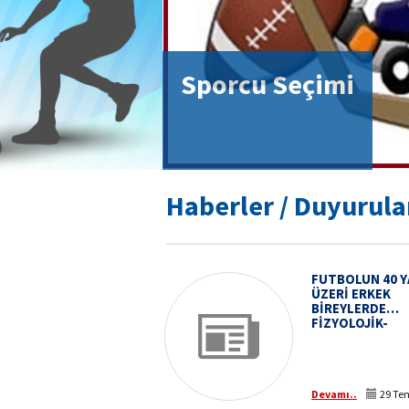
Sporcu Seçimi
Haberler / Duyurula
FUTBOLUN 40 Y
ÜZERİ ERKEK
BİREYLERDE
FİZYOLOJİK-
PSİKOLOJİK O
VE OLUMSUZ
ETKİLERİ
Devamı..
29 Te