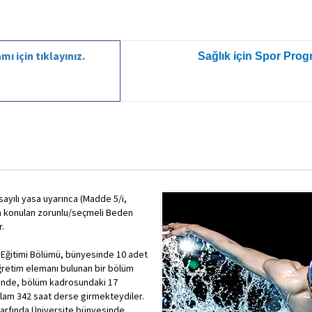
ı için tıklayınız.
Sağlık için Spor Prog
sayılı yasa uyarınca (Madde 5/i,
a konulan zorunlu/seçmeli Beden
r.
 Eğitimi Bölümü, bünyesinde 10 adet
öğretim elemanı bulunan bir bölüm
inde, bölüm kadrosundaki 17
plam 342 saat derse girmekteydiler.
arfında Üniversite bünyesinde