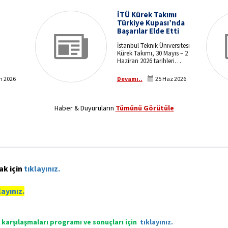
İTÜ Kürek Takımı
Türkiye Kupası’nda
Başarılar Elde Etti
İstanbul Teknik Üniversitesi
Kürek Takımı, 30 Mayıs – 2
Haziran 2026 tarihleri
arasında Antalya'nın
Manavgat ilçesinde
m 2026
Devamı..
25 Haz 2026
düzenlenen Deniz Küreği
Türkiye Kupası Sahil Sürat
ve Uzun Mesafe
Yarışları’nda önemli
Haber & Duyuruların
Tümünü Görütüle
dereceler elde ederek
üniversitemizi başarıyla
temsil etti.
ak için
tıklayınız.
layınız.
karşılaşmaları programı ve sonuçları için
tıklayınız.