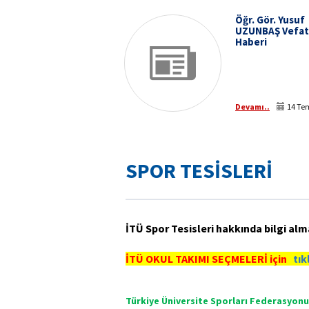
Öğr. Gör. Yusuf
UZUNBAŞ Vefat
Haberi
Devamı..
14 Te
SPOR TESİSLERİ
İTÜ Spor Tesisleri hakkında bilgi alm
İTÜ OKUL TAKIMI SEÇMELERİ için
tık
Türkiye Üniversite Sporları Federasyonu 