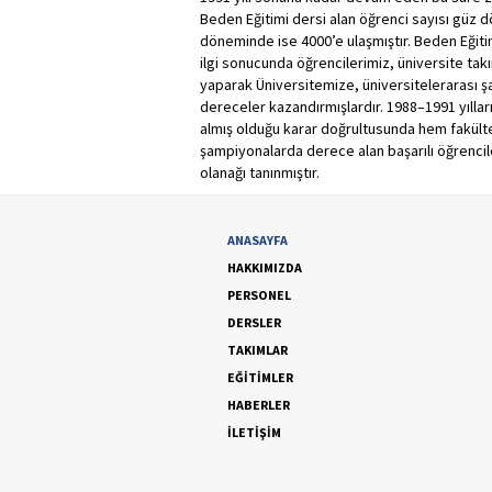
Beden Eğitimi dersi alan öğrenci sayısı güz
döneminde ise 4000’e ulaşmıştır. Beden Eğit
ilgi sonucunda öğrencilerimiz, üniversite tak
yaparak Üniversitemize, üniversitelerarası 
dereceler kazandırmışlardır. 1988–1991 yılla
almış olduğu karar doğrultusunda hem fakült
şampiyonalarda derece alan başarılı öğrencil
olanağı tanınmıştır.
ANASAYFA
HAKKIMIZDA
PERSONEL
DERSLER
TAKIMLAR
EĞİTİMLER
HABERLER
İLETİŞİM