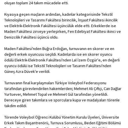
oluşan toplam 24 takım mücadele etti.
Kıyasıya geçen maçların ardından, kadınlar kategorisinde Tekstil
Teknolojileri ve Tasarımı Fakültesi birincilik, İnşaat Fakültesi ikincilik
ve Elektrik-Elektronik Fakültesi üçüncülük elde etti. Erkeklerde ise
Maden Fakültesi zirveye yerleşirken, Fen Edebiyat Fakültesi ikinci ve
Denizcilik Fakültesi üçüncü oldu.
Maden Fakültesi'nden Buğra Erdoğan, turnuvanın en skorer ve en
değerli erkek oyuncusu seçildi. Kadınlarda ise en skorer oyuncu
ödülü Elektrik-Elektronik Fakültesi'nden Lal İzem Özgür'e, en değerli
oyuncu ödülü ise Tekstil Teknolojileri ve Tasarım Fakültesi'nden
Güneş Azra Düvek'e verildi.
Turnuvanın final karşılaşmaları Türkiye Voleybol Federasyonu
tarafından görevlendirilen hakemlerden; Mehmet Ali Çiftçi, Can Dağlar
Yurtsever, Mehmet Topal ve Mehmet Gül tarafından yönetildi.
Dereceye giren takımlara ve sporculara kupa ve madalyaları törenle
takdim edildi.
Törende Voleybol Öğrenci Kulübü Yönetim Kurulu Üyeleri, Üniversite
Erkek Takım Başantrenörü, Turnuva Sorumlusu, Beden Eğitimi Bölümü