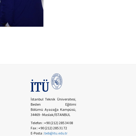
İstanbul Teknik Üniversitesi,
Beden Eğitimi
Bölümü Ayazağa Kampüsü,
34469 - Maslak/İSTANBUL
Telefon : +90 (212) 285 34 08
Fax : +90 (212) 285 31 72
E-Posta :
beb@itu.edu.tr