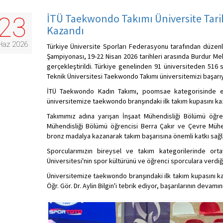
İTÜ Taekwondo Takımı Üniversite Tari
23
Kazandı
Haz 2026
Türkiye Üniversite Sporları Federasyonu tarafından düzen
Şampiyonası, 19-22 Nisan 2026 tarihleri arasında Burdur Me
gerçekleştirildi. Türkiye genelinden 91 üniversiteden 516 
Teknik Üniversitesi Taekwondo Takımı üniversitemizi başarıyl
İTÜ Taekwondo Kadın Takımı, poomsae kategorisinde el
üniversitemize taekwondo branşındaki ilk takım kupasını kaz
Takımımız adına yarışan İnşaat Mühendisliği Bölümü öğre
Mühendisliği Bölümü öğrencisi Berra Çakır ve Çevre Mühe
bronz madalya kazanarak takım başarısına önemli katkı sağl
Sporcularımızın bireysel ve takım kategorilerinde or
Üniversitesi'nin spor kültürünü ve öğrenci sporculara verdiğ
Üniversitemize taekwondo branşındaki ilk takım kupasını k
Öğr. Gör. Dr. Aylin Bilgin'i tebrik ediyor, başarılarının devamını