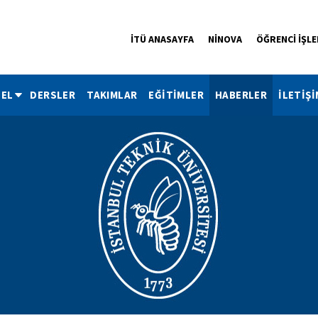
İTÜ ANASAYFA
NİNOVA
ÖĞRENCİ İŞLE
EL
DERSLER
TAKIMLAR
EĞİTİMLER
HABERLER
İLETİŞİ