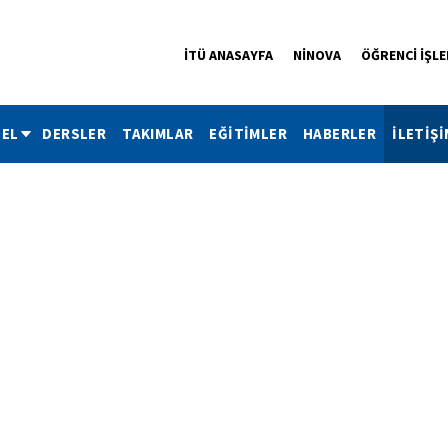
İTÜ ANASAYFA
NİNOVA
ÖĞRENCİ İŞLE
EL
DERSLER
TAKIMLAR
EĞİTİMLER
HABERLER
İLETİŞİ