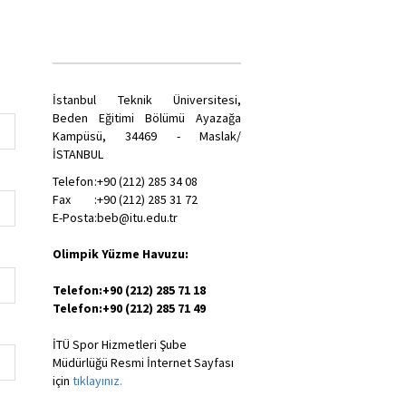
İstanbul Teknik Üniversitesi,
Beden Eğitimi Bölümü Ayazağa
Kampüsü, 34469 - Maslak/
İSTANBUL
Telefon
:
+90 (212) 285 34 08
Fax
:
+90 (212) 285 31 72
E-Posta
:
beb@itu.edu.tr
Olimpik Yüzme Havuzu:
Telefon
:
+90 (212) 285 71 18
Telefon
:
+90 (212) 285 71 49
İTÜ Spor Hizmetleri Şube
Müdürlüğü Resmi İnternet Sayfası
için
tıklayınız.