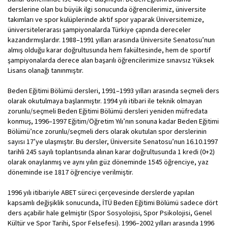
derslerine olan bu büyük ilgi sonucunda öğrencilerimiz, üniversite
takımları ve spor kulüplerinde aktif spor yaparak Üniversitemize,
üniversitelerarası şampiyonalarda Türkiye çapında dereceler
kazandırmışlardır. 1988–1991 yılları arasında Üniversite Senatosu’nun
almış olduğu karar doğrultusunda hem fakültesinde, hem de sportif
şampiyonalarda derece alan başarılı öğrencilerimize sınavsız Yüksek
Lisans olanağı tanınmıştır.
Beden Eğitimi Bölümü dersleri, 1991–1993 yılları arasında seçmeli ders
olarak okutulmaya başlanmıştır. 1994 yılı itibari ile teknik olmayan
zorunlu/seçmeli Beden Eğitimi Bölümü dersleri yeniden müfredata
konmuş, 1996–1997 Eğitim/Öğretim Yılı’nın sonuna kadar Beden Eğitimi
Bölümü’nce zorunlu/seçmeli ders olarak okutulan spor derslerinin
sayısı 17’ye ulaşmıştır. Bu dersler, Üniversite Senatosu’nun 16.10.1997
tarihli 245 sayılı toplantısında alınan karar doğrultusunda 1 kredi (0+2)
olarak onaylanmış ve aynı yılın güz döneminde 1545 öğrenciye, yaz
döneminde ise 1817 öğrenciye verilmiştir.
1996 yılı itibariyle ABET süreci çerçevesinde derslerde yapılan
kapsamlı değişiklik sonucunda, İTÜ Beden Eğitimi Bölümü sadece dört
ders açabilir hale gelmiştir (Spor Sosyolojisi, Spor Psikolojisi, Genel
Kültür ve Spor Tarihi, Spor Felsefesi). 1996–2002 yılları arasında 1996