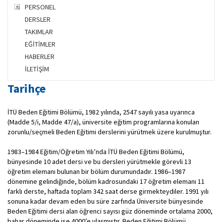
PERSONEL
DERSLER
TAKIMLAR
EĞİTİMLER
HABERLER
İLETİŞİM
Tarihçe
İTÜ Beden Eğitimi Bölümü, 1982 yılında, 2547 sayılı yasa uyarınca
(Madde 5/i, Madde 47/a), üniversite eğitim programlarına konulan
zorunlu/seçmeli Beden Eğitimi derslerini yürütmek üzere kurulmuştur.
1983–1984 Eğitim/Öğretim Yılı’nda İTÜ Beden Eğitimi Bölümü,
bünyesinde 10 adet dersi ve bu dersleri yürütmek​le görevli 13
öğretim elemanı bulunan bir bölüm durumundadır. 1986–1987
dönemine gelindiğinde, bölüm kadrosundaki 17 öğretim elemanı 11
farklı derste, haftada toplam 342 saat derse girmekteydiler. 1991 yılı
sonuna kadar devam eden bu süre zarfında Üniversite bünyesinde
Beden Eğitimi dersi alan öğrenci sayısı güz döneminde ortalama 2000,
bahar döneminde ise 4000’e ulaşmıştır. Beden Eğitimi Bölümü