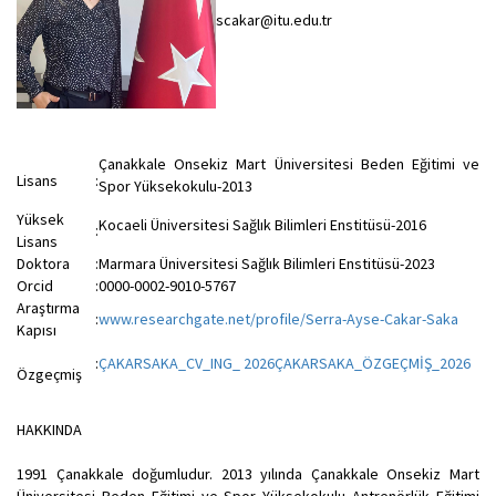
scakar@itu.edu.tr
Çanakkale Onsekiz Mart Üniversitesi Beden Eğitimi ve
Lisans
:
Spor Yüksekokulu-2013
Yüksek
Kocaeli Üniversitesi Sağlık Bilimleri Enstitüsü-2016
:
Lisans
Doktora
:
Marmara Üniversitesi Sağlık Bilimleri Enstitüsü-2023
Orcid
:
0000-0002-9010-5767
Araştırma
:
www.researchgate.net/profile/Serra-Ayse-Cakar-Saka
Kapısı
:
ÇAKARSAKA_CV_ING_ 2026
ÇAKARSAKA_ÖZGEÇMİŞ_2026
Özgeçmiş
HAKKINDA
1991 Çanakkale doğumludur. 2013 yılında Çanakkale Onsekiz Mart